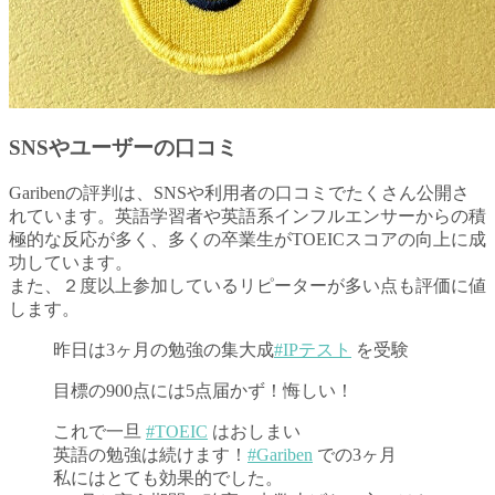
SNSやユーザーの口コミ
Garibenの評判は、SNSや利用者の口コミでたくさん公開さ
れています。英語学習者や英語系インフルエンサーからの積
極的な反応が多く、多くの卒業生がTOEICスコアの向上に成
功しています。
また、２度以上参加しているリピーターが多い点も評価に値
します。
昨日は3ヶ月の勉強の集大成
#IPテスト
を受験
目標の900点には5点届かず！悔しい！
これで一旦
#TOEIC
はおしまい
英語の勉強は続けます！
#Gariben
での3ヶ月
私にはとても効果的でした。