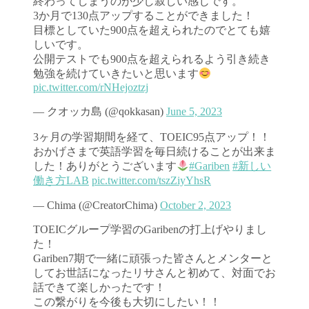
終わってしまうのが少し寂しい感じです。
3か月で130点アップすることができました！
目標としていた900点を超えられたのでとても嬉
しいです。
公開テストでも900点を超えられるよう引き続き
勉強を続けていきたいと思います
pic.twitter.com/rNHejoztzj
— クオッカ島 (@qokkasan)
June 5, 2023
3ヶ月の学習期間を経て、TOEIC95点アップ！！
おかげさまで英語学習を毎日続けることが出来ま
した！ありがとうございます
#Gariben
#新しい
働き方LAB
pic.twitter.com/tszZiyYhsR
— Chima (@CreatorChima)
October 2, 2023
TOEICグループ学習のGaribenの打上げやりまし
た！
Gariben7期で一緒に頑張った皆さんとメンターと
してお世話になったリサさんと初めて、対面でお
話できて楽しかったです！
この繋がりを今後も大切にしたい！！