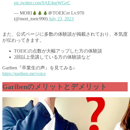
pic.twitter.com/9AE4qeWGeC
— MORI
＠TOEICer Lv.970
(@mori_toeic990)
July 23, 2023
また、公式ページに多数の体験談が掲載されており、本気度
が伝わってきます。
TOEICの点数が大幅アップした方の体験談
2回以上受講している方の体験談など
Gariben『卒業生の声』を見てみる↓
https://gariben.me/voice
Garibenのメリットとデメリット