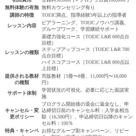
無料体験の有無
無料カウンセリング有り
講師の特徴
TOEIC満点、指導経験5年以上の指導者
ピアラーニング、TOEICノウハウ講義、
レッスン内容
グループワーク、学習継続サポート
基礎力強化コース（TOEIC L&R 600点台
目標）
ステップアップコース（TOEIC L&R 700
レッスンの種類
点台目標）
ハイスコアコース（TOEIC L&R 800点以
上目標）
提供される教材
市販教材（5冊〜8冊、11,000円〜18,000
の種類
円）
学習状況の可視化、必要に応じた面談実
サポート体制
施
プログラム開始後の退会に返金なし、申
キャンセル・変
込締切日前のキャンセル料：入学金相当
更ポリシー
額（16,500円）、申込締切日以降のキャン
セル料：100％
特典・キャンペ
お得なグループ割キャンペーン、リピー