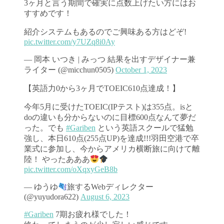
3ヶ月と言う期間で確実に点数上げたい方にはお
すすめです！
紹介システムもあるのでご興味ある方はどぞ!
pic.twitter.com/y7UZq8i0Ay
— 岡本 いつき | みっつ 結果を出すデザイナー兼
ライター (@micchun0505)
October 1, 2023
【英語力0から3ヶ月でTOEIC610点達成！】
今年5月に受けたTOEIC(IPテスト)は355点。isと
doの違いも分からないのに目標600点なんて夢だ
った。でも
#Gariben
という英語スクールで猛勉
強し、本日610点(255点UP)を達成!!!羽田空港で卒
業式に参加し、今からアメリカ横断旅に向けて離
陸！ やったあああ
pic.twitter.com/oXqxyGeB8b
— ゆうゆ
旅するWebディレクター
(@yuyudora622)
August 6, 2023
#Gariben
7期お疲れ様でした！