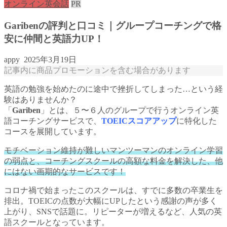
オンライン英会話
PR
Garibenの評判と口コミ｜グループコーチングで格
安に仲間と英語力UP！
appy
2025年3月19日
記事内に商品プロモーションを含む場合があります
英語の勉強を始めたのに途中で挫折してしまった…という経
験はありませんか？
「
Gariben
」とは、５〜６人のグループで行うオンライン英
語コーチングサービスで、
TOEICスコアアップ
に特化した
コースを展開しています。
モチベーション維持が難しいマンツーマンのオンライン学習
の弱点と、コーチングスクールの高額な料金を解決した、他
にはない画期的なサービスです！
コロナ禍で始まったこのスクールは、すでに多数の卒業生を
排出。TOEICの点数が大幅にUPしたという感謝の声が多く
上がり、SNSで話題に。リピーターが増えるなど、人気の英
語スクールとなっています。