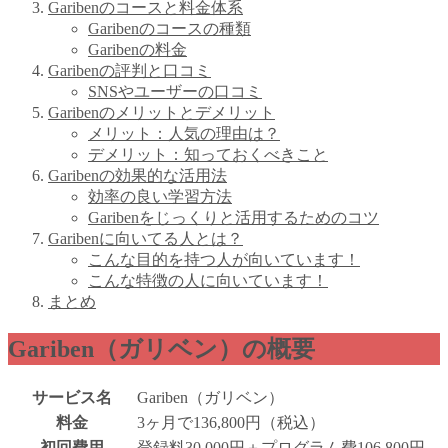
Garibenのコースと料金体系
Garibenのコースの種類
Garibenの料金
Garibenの評判と口コミ
SNSやユーザーの口コミ
Garibenのメリットとデメリット
メリット：人気の理由は？
デメリット：知っておくべきこと
Garibenの効果的な活用法
効率の良い学習方法
Garibenをじっくりと活用するためのコツ
Garibenに向いてる人とは？
こんな目的を持つ人が向いています！
こんな特徴の人に向いています！
まとめ
Gariben（ガリベン）の概要
サービス名
Gariben（ガリベン）
料金
3ヶ月で136,800円（税込）
初回費用
登録料30,000円＋プログラム費106,800円