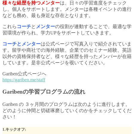
様々な経歴を持つメンター
は、日々の学習進度をチェック
し、個人をサポートします。メンターは各種イベントの進行
なども務め、最も身近な存在となります。
これら
コーチ
と
メンター
の役割が連動することで、最適な学
習環境が作られ、学力UPをサポートしていきます。
コーチとメンター
は公式ページで写真入りで紹介されていま
す。留学や商社での海外経験、企業でのセミナー経験、英語
以外の資格保持者など、様々な経歴を持ったメンバーが在籍
しています。是非公式ページを覗いてください。
Gariben公式ページへ
https://gariben.me/staff
Garibenの学習プログラムの流れ
Gariben の ３ヶ月間のプログラムは次のように進行します。
どのように仲間と切磋琢磨していくのかをチェックしてくだ
さい！
1.キックオフ: