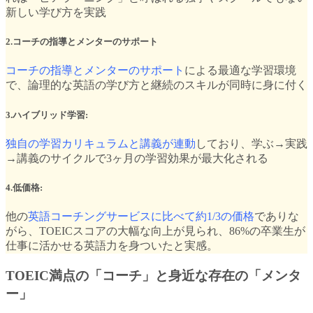
新しい学び方を実践
2.コーチの指導とメンターのサポート
コーチの指導とメンターのサポート
による最適な学習環境
で、論理的な英語の学び方と継続のスキルが同時に身に付く
3.ハイブリッド学習:
独自の学習カリキュラムと講義が連動
しており、学ぶ→実践
→講義のサイクルで3ヶ月の学習効果が最大化される
4.低価格:
他の
英語コーチングサービスに比べて約1/3の価格
でありな
がら、TOEICスコアの大幅な向上が見られ、86%の卒業生が
仕事に活かせる英語力を身ついたと実感。
TOEIC満点の「コーチ」と身近な存在の「メンタ
ー」