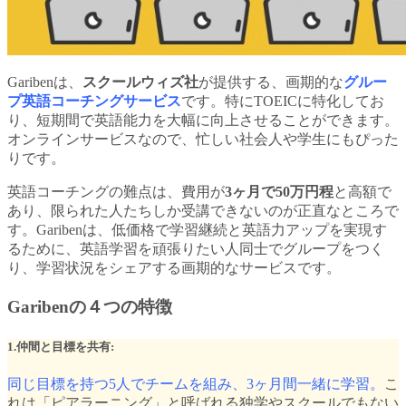
Garibenは、
スクールウィズ社
が提供する、画期的な
グルー
プ英語コーチングサービス
です。特にTOEICに特化してお
り、短期間で英語能力を大幅に向上させることができます。
オンラインサービスなので、忙しい社会人や学生にもぴった
りです。
英語コーチングの難点は、費用が
3ヶ月で50万円程
と高額で
あり、限られた人たちしか受講できないのが正直なところで
す。Garibenは、低価格で学習継続と英語力アップを実現す
るために、
英語学習を頑張りたい人同士でグループをつく
り、学習状況をシェアする画期的なサービスです。
Garibenの４つの特徴
1.仲間と目標を共有:
同じ目標を持つ5人でチームを組み、3ヶ月間一緒に学習。
こ
れは「ピアラーニング」と呼ばれる独学やスクールでもない